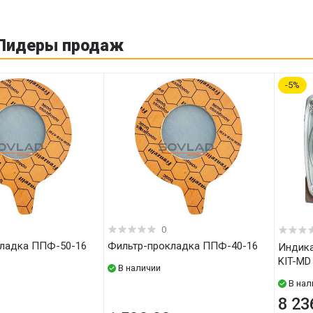
Лидеры продаж
5
0
кладка ППФ-50-16
Фильтр-прокладка ППФ-40-16
Индикатор перепада давления
KIT-MD
В наличии
В нал
8 23