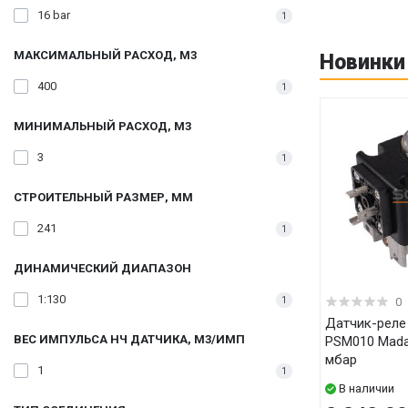
16 bar
1
МАКСИМАЛЬНЫЙ РАСХОД, М3
Новинки
400
1
МИНИМАЛЬНЫЙ РАСХОД, М3
3
1
СТРОИТЕЛЬНЫЙ РАЗМЕР, ММ
241
1
ДИНАМИЧЕСКИЙ ДИАПАЗОН
1:130
1
0
Датчик-реле давления газа
ВЕС ИМПУЛЬСА НЧ ДАТЧИКА, М3/ИМП
PSM010 Madas (Италия), 2
мбар
1
1
В наличии