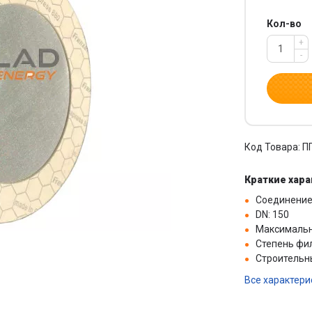
Кол-во
+
-
Код Товара: П
Краткие хар
Соединени
DN: 150
Максимальн
Степень фил
Строительны
Все характери