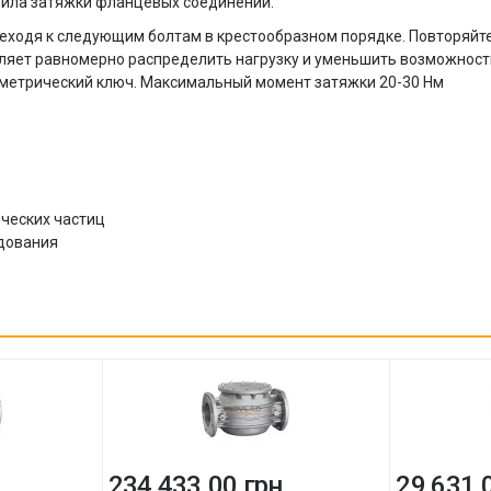
вила затяжки фланцевых соединений:
реходя к следующим болтам в крестообразном порядке. Повторяйт
оляет равномерно распределить нагрузку и уменьшить возможнос
метрический ключ. Максимальный момент затяжки 20-30 Нм
ческих частиц
удования
.
234 433.00 грн.
29 631.