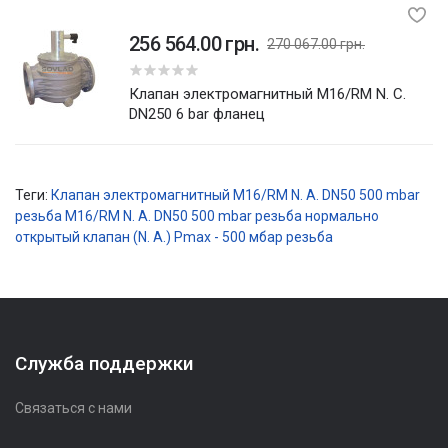
256 564.00 грн.
270 067.00 грн.
5
Клапан электромагнитный M16/RM N. C.
DN250 6 bar фланец
Теги:
Клапан электромагнитный M16/RM N. A. DN50 500 mbar
резьба
M16/RM N. A. DN50 500 mbar резьба
нормально
открытый клапан (N. A.) Рmax - 500 мбар
резьба
Служба поддержки
Связаться с нами