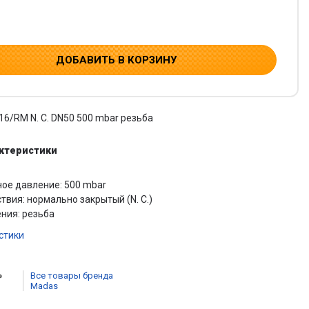
ДОБАВИТЬ В КОРЗИНУ
16/RM N. C. DN50 500 mbar резьба
актеристики
ое давление: 500 mbar
твия: нормально закрытый (N. С.)
ния: резьба
стики
Все товары бренда
Madas