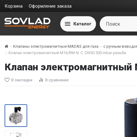
Корзина
Оформление заказа
Каталог
Клапаны электромагнитные MADAS для газа
с ручным взвод
Клапан электромагнитный M16/RM N. C. DN50 500 mbar резьба
Клапан электромагнитный 
В закладки
В сравнение