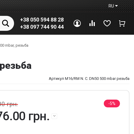
RU
+38 050 594 88 28
Войти
Сравнение
Избранное
Корз
+38 097 744 90 44
00 mbar, резьба
 резьба
Артикул M16/RM N. C. DN50 500 mbar резьба
00 грн.
5
76.00 грн.