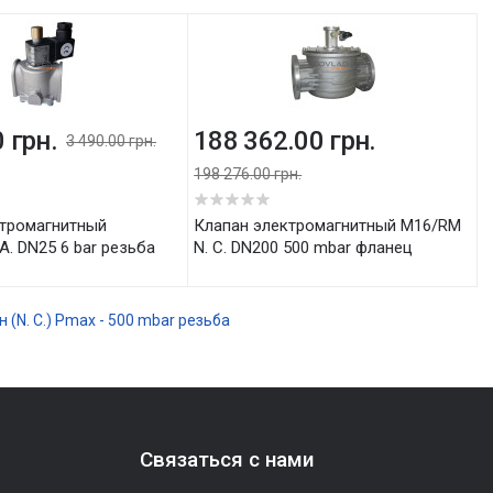
 грн.
188 362.00 грн.
3 490.00 грн.
198 276.00 грн.
5
Клапан электромагнитный M16/RM
A. DN25 6 bar резьба
N. C. DN200 500 mbar фланец
(N. C.) Рmax - 500 mbar
резьба
Связаться с нами