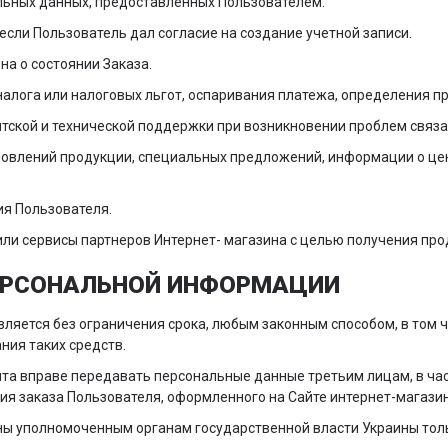
альных данных, предоставленных Пользователем.
 если Пользователь дал согласие на создание учетной записи.
на о состоянии Заказа.
налога или налоговых льгот, оспаривания платежа, определения п
тской и технической поддержки при возникновении проблем связа
бновлений продукции, специальных предложений, информации о цен
ия Пользователя.
или сервисы партнеров Интернет- магазина с целью получения прод
ПЕРСОНАЛЬНОЙ ИНФОРМАЦИИ
вляется без ограничения срока, любым законным способом, в том
ния таких средств.
айта вправе передавать персональные данные третьим лицам, в ча
я заказа Пользователя, оформленного на Сайте интернет-магазина
ны уполномоченным органам государственной власти Украины толь