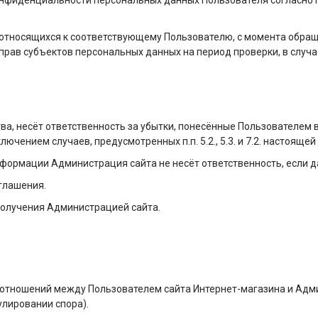
онфиденциальности персональных данных Пользователя согласно п
 относящихся к соответствующему Пользователю, с момента обращ
 прав субъектов персональных данных на период проверки, в слу
тва, несёт ответственность за убытки, понесённые Пользователе
лючением случаев, предусмотренных п.п. 5.2., 5.3. и 7.2. настоящ
информации Администрация сайта не несёт ответственность, если
зглашения.
 получения Администрацией сайта.
из отношений между Пользователем сайта Интернет-магазина и Ад
лировании спора).