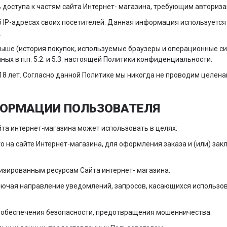
 доступа к частям сайта Интернет- магазина, требующим авториза
об IP-адресах своих посетителей. Данная информация используетс
.
ыше (история покупок, используемые браузеры и операционные си
х в п.п. 5.2. и 5.3. настоящей Политики конфиденциальности.
о 18 лет. Согласно данной Политике мы никогда не проводим целе
НФОРМАЦИИ ПОЛЬЗОВАТЕЛЯ
та интернет-магазина может использовать в целях:
го на сайте Интернет-магазина, для оформления заказа и (или) 
лизированным ресурсам Сайта интернет- магазина.
ключая направление уведомлений, запросов, касающихся использов
я обеспечения безопасности, предотвращения мошенничества.