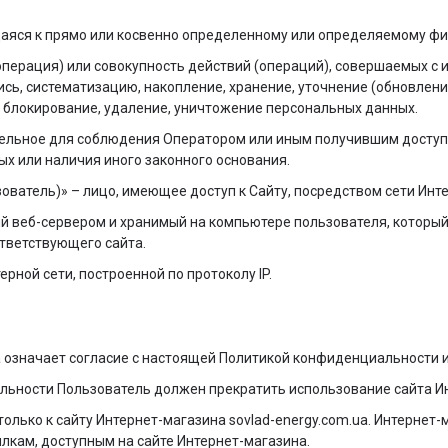
щаяся к прямо или косвенно определенному или определяемому фи
(операция) или совокупность действий (операций), совершаемых с
ись, систематизацию, накопление, хранение, уточнение (обновлени
, блокирование, удаление, уничтожение персональных данных.
тельное для соблюдения Оператором или иным получившим доступ
х или наличия иного законного основания.
зователь)» – лицо, имеющее доступ к Сайту, посредством сети Ин
ый веб-сервером и хранимый на компьютере пользователя, который
ответствующего сайта.
ерной сети, построенной по протоколу IP.
а означает согласие с настоящей Политикой конфиденциальности 
альности Пользователь должен прекратить использование сайта И
ько к сайту Интернет-магазина sovlad-energy.com.ua. Интернет-м
ылкам, доступным на сайте Интернет-магазина.