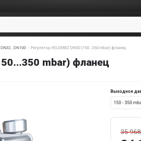
DN32...DN100
Регулятор RG/2MBZ DN50 (150...350 mbar) фланец
150...350 mbar) фланец
Выходное да
150 - 350 mb
35 968