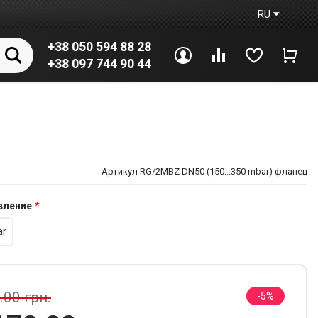
RU
+38 050 594 88 28
Войти
Сравнение
Избранное
Корз
+38 097 744 90 44
Артикул RG/2MBZ DN50 (150...350 mbar) фланец
вление
ar
.00 грн.
5