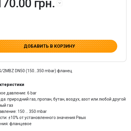
170.00 грн.
ДОБАВИТЬ В КОРЗИНУ
G/2MBZ DN50 (150...350 mbar) фланец
актеристики
е давление: 6 bar
да: природний газ, пропан, бутан, воздух, азот или любой другой
ный газ
вление: 150 ... 350 mbar
сти: ±10% от установленного значения Рвых
ения: фланцевое