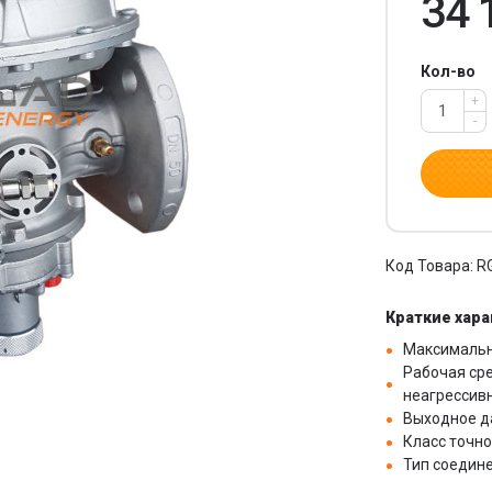
34 
Кол-во
+
-
Код Товара: R
Краткие хар
Максимально
Рабочая сре
неагрессив
Выходное да
Класс точно
Тип соедин