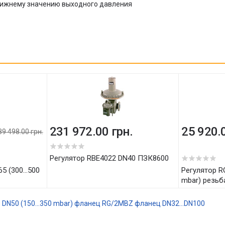
нижнему значению выходного давления
231 972.00 грн.
25 920.
89 498.00 грн.
5
Регулятор RBE4022 DN40 ПЗК8600
Регулятор RG/2MBZ DN40 (10...180
mbar) резьб
DN50 (150...350 mbar) фланец
RG/2MBZ фланец DN32...DN100