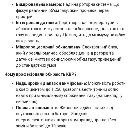
Вимірювальна камера:
Надійна роторна система, що
фіксує реальний об'єм газу, який пройшов через
пристрій.
Інтегровані датчики:
Перетворювачі температури та
абсолютного тиску встановлені безпосередньо в потоці
газу всередині приладу. Це зводить до мінімуму похибку
вимірювань.
Мікропроцесорний обчислювач:
Електронний блок,
який у реальному часі обробляє дані від роторів та
датчиків, миттєво обчислюючи об'єм газу, приведений
до стандартних умов.
Чому професіонали обирають КВР?
Надширокий діапазон вимірювань:
Можливість роботи
з коефіцієнтом до 1:250 дозволяє вести точний облік
навіть при мінімальному споживанні газу (наприклад, у
нічний час).
Повна автономність:
Живлення здійснюється від
внутрішньої літієвої батареї. Завдяки
енергоефективним алгоритмам прилад працює без
заміни батареї до 10 років.