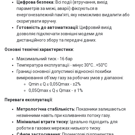
Цифрова безпека:
Всі події (втручання, вихід
параметрів за межі, аварії) фіксуються в
енергонезалежній пам'яті, яку неможливо видалити або
скоригувати вручну.
Готовність до автоматизації:
Цифровий вихід
дозволяє підключати зовнішні модеми для
дистанційного збору та передачі даних.
Основні технічні характеристики:
Максимальний тиск - 16 бар
Температура експлуатації - мінус 30°С...+50°С
Границі основної допустимої відносної похибки
вимірювання об’єму газу за робочих умов у діапазоні:
Qmin ≤ Q ≤ 0,05Qmax - ±2%
0,05Qmax ≤ Q ≤ Qmax - ± 1%
Переваги експлуатації:
Метрологічна стабільність:
Показники залишаються
незмінними навіть при коливаннях потоку газу.
Мінімальні втрати тиску:
Ідеально підходить для
роботи в газових мережах низького тиску.
Сфери застосування:
Промислові підприємства,