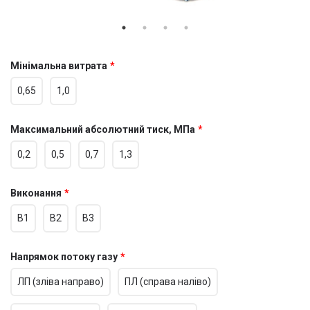
Мінімальна витрата
0,65
1,0
Максимальний абсолютний тиск, МПа
0,2
0,5
0,7
1,3
Виконання
В1
В2
В3
Напрямок потоку газу
ЛП (зліва направо)
ПЛ (справа наліво)