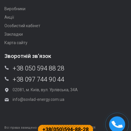
Виробники
Акції
Особистий кабінет
Закладки
Карта сайту
Зворотній зв’язок
+38 050 594 88 28
+38 097 744 90 44
02081, м. Київ, вул. Урлівська, 34А
info@sovlad-energy.com.ua
Всі права захищено - SOVLAD-ENERGY.com.ua | 2005-2024
+38(050)594-88-28