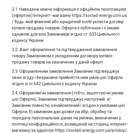
2.1. Наведена нижче інформація є офіційною пропозицією
(офертою) Інтернет- магазину https://sovlad-energy.com.ua
/ будь-якій фізичній або юридичній особі укласти договір
купівлі-продажу товарів. Оферта є публічною і її умови
однакові для всіх Замовників згідно ст. 633 Цивільного
кодексу України.
2.2. Факт оформлення та підтвердження замовлення
товару Замовником є укладенням договору купівлі-
продажу товарів на зазначених у даній оферті.
2.3. Оформленням замовлення Замовник підтверджує
свою згоду і безумовне прийняття ним умов цієї Оферти
згідно зі ст.642 Цивільного кодексу України.
2.4. Оформляючи замовлення (тобто, акцептуючи умови
цієї Оферти), Замовник підтверджує наступний: а)
Замовник повністю ознайомлений і згоден з умовами цієї
Оферти; б) замовник дає дозвіл на збір, обробку та
передачу персональних даних на умовах, визначених у
політиці конфіденційності, розміщеній на сторінці інтернет-
магазину за адресою https://sovlad-energy.com.ua/privacy/,