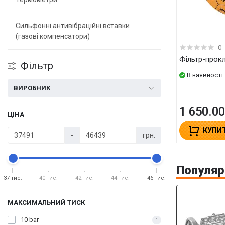
Сильфонні антивібраційні вставки
(газові компенсатори)
0
Фільтр-про
Фільтр
В наявності
ВИРОБНИК
1 650.00
ЦІНА
КУПИ
-
грн.
Популярн
37 тис.
40 тис.
42 тис.
44 тис.
46 тис.
МАКСИМАЛЬНИЙ ТИСК
10 bar
1