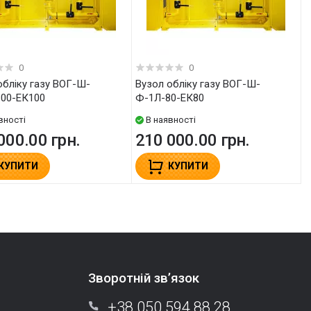
0
0
Вузол обліку газу ВОГ-Ш-
00-ЕК100
Ф-1Л-80-ЕК80
вності
В наявності
000.00 грн.
210 000.00 грн.
КУПИТИ
КУПИТИ
Зворотній зв’язок
+38 050 594 88 28