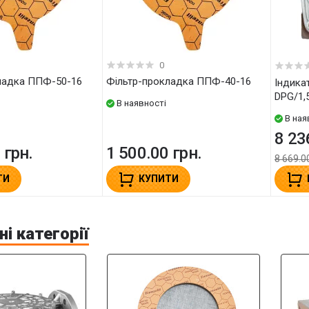
0
кладка ППФ-50-16
Фільтр-прокладка ППФ-40-16
Індикатор перепаду тиску KIT-MD
DPG/1,5
В наявності
В ная
8 23
 грн.
1 500.00 грн.
8 669.0
ТИ
КУПИТИ
і категорії