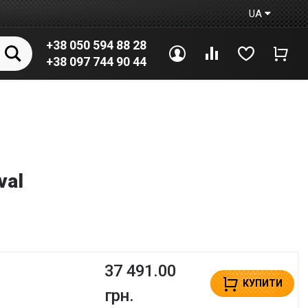
UA
+38 050 594 88 28
Увійти
Порівняння
Вибране
Коши
+38 097 744 90 44
val
37 491.00
КУПИТИ
грн.