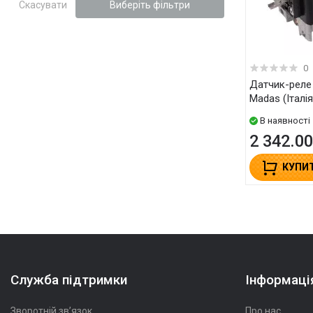
Скасувати
Виберіть фільтри
0
Датчик-реле тиску газу PSM010
Madas (Італія
В наявності
2 342.00
КУПИ
Служба підтримки
Інформаці
Зворотній зв’язок
Про нас