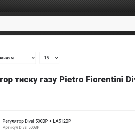
ор тиску газу Pietro Fiorentini Di
Регулятор Dival 500BP + LA512BP
Артикул
Dival 500BP