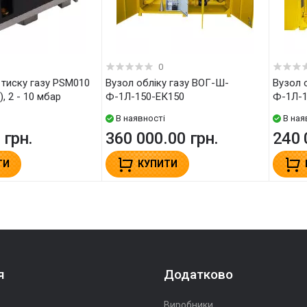
0
Вузол обліку газу ВОГ-Ш-
Вузол обліку газу ВОГ-Ш-
), 2 - 10 мбар
Ф-1Л-150-ЕК150
Ф-1Л-1
В наявності
В ная
 грн.
360 000.00 грн.
240 
ТИ
КУПИТИ
я
Додатково
Виробники