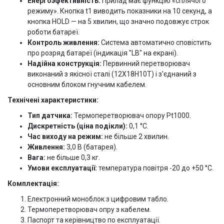
Енергоэфективність:
Прилад має функцію «сплячого
режиму». Кнопка t1 виводить показники на 10 секунд, а
кнопка HOLD — на 5 хвилин, що значно подовжує строк
роботи батареї.
Контроль живлення:
Система автоматично сповістить
про розряд батареї (індикація "LB" на екрані).
Надійна конструкція:
Первинний перетворювач
виконаний з якісної сталі (12Х18Н10Т) і з'єднаний з
основним блоком гнучним кабелем.
Технічені характеристики:
Тип датчика:
Термоперетворювач опору Pt1000.
Дискретність (ціна подікли):
0,1 °C.
Час виходу на режим:
не більше 2 хвилин.
Живлення:
3,0 В (батарея).
Вага:
не більше 0,3 кг.
Умови експлуатації:
температура повітря -20 до +50 °C.
Комплектація:
Електронний моноблок з цифровим табло.
Термоперетворювач опру з кабелем.
Паспорт та керівництво по експлуатації.