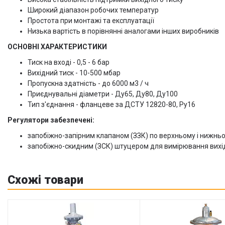
Широкий діапазон робочих температур
Простота при монтажі та експлуатації
Низька вартість в порівнянні аналогами інших виробників
ОСНОВНІ ХАРАКТЕРИСТИКИ
Тиск на вході - 0,5 - 6 бар
Вихідний тиск - 10-500 мбар
Пропускна здатність - до 6000 м3 / ч
Приєднувальні діаметри - Ду65, Ду80, Ду100
Тип з'єднання - фланцеве за ДСТУ 12820-80, Ру16
Регулятори забезпечені:
запобіжно-запірним клапаном (ЗЗК) по верхньому і нижнь
запобіжно-скидним (ЗСК) штуцером для вимірювання вихі
Схожі товари