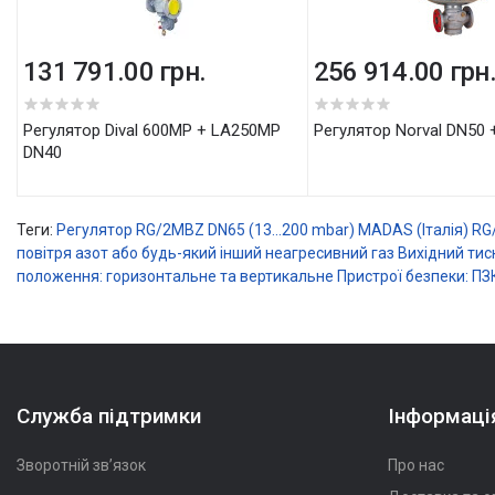
131 791.00 грн.
256 914.00 грн
Регулятор Dival 600MP + LA250MP
Регулятор Norval DN50 +
DN40
Теги:
Регулятор RG/2MBZ DN65 (13...200 mbar)
MADAS (Італія)
RG
повітря
азот або будь-який інший неагресивний газ
Вихідний тиск
положення: горизонтальне та вертикальне
Пристрої безпеки: П
Служба підтримки
Інформаці
Зворотній зв’язок
Про нас