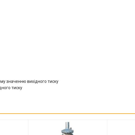
ому значенню вихідного тиску
дного тиску