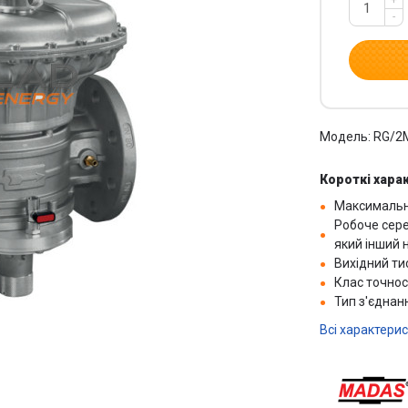
+
-
Модель: RG/2M
Короткі хара
Максимальни
Робоче сере
який інший 
Вихідний тис
Клас точнос
Тип з'єднан
Всі характери