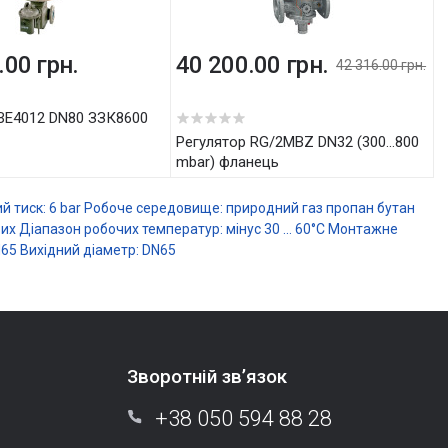
.00 грн.
40 200.00 грн.
42 316.00 грн.
5
RBE4012 DN80 ЗЗК8600
Регулятор RG/2MBZ DN32 (300...800
mbar) фланець
 тиск: 6 bar
Робоче середовище: природний газ
пропан
бутан
вих
Діапазон робочих температур: мінус 30 ... 60°С
Монтажне
N65
Вихідний діаметр: DN65
Зворотній зв’язок
+38 050 594 88 28