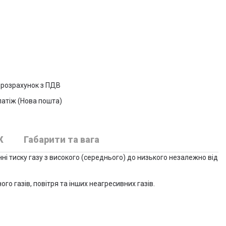
 розрахунок з ПДВ
атіж (Нова пошта)
К
Габарити та вага
і тиску газу з високого (середнього) до низького незалежно від
о газів, повітря та інших неагресивних газів.