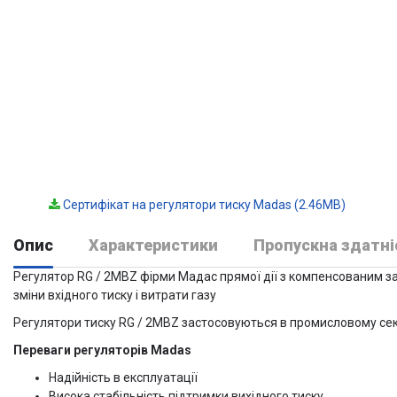
Сертифікат на регулятори тиску Madas (2.46MB)
Опис
Характеристики
Пропускна здатні
Регулятор RG / 2MBZ фірми Мадас прямої дії з компенсованим за
зміни вхідного тиску і витрати газу
Регулятори тиску RG / 2MBZ застосовуються в промисловому секто
Переваги регуляторів Madas
Надійність в експлуатації
Висока стабільність підтримки вихідного тиску