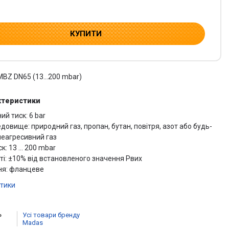
КУПИТИ
BZ DN65 (13...200 mbar)
ктеристики
й тиск: 6 bar
довище: природний газ, пропан, бутан, повітря, азот або будь-
неагресивний газ
к: 13 ... 200 mbar
ті: ±10% від встановленого значення Рвих
ня: фланцеве
стики
Усі товари бренду
Madas