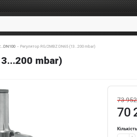
...DN100
Регулятор RG/2MBZ DN65 (13...200 mbar)
3...200 mbar)
73 952
70 
Кількіст