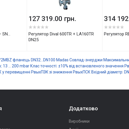
.
127 319.00 грн.
314 192
 SN...
Регулятор Dival 600TR + LA160TR
Регулятор 
DN25
/2MBZ фланець DN32...DN100
Madas
Совлад-энерджи
Максимальний
: 13 ... 200 mbar
Клас точності: ±10% від встановленого значення Р
ЗК у перевищенні РвыхПЗК зі зниження РвыхПСК
Вхідний діаметр: D
я
Додатково
Виробники