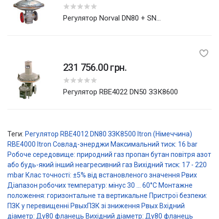
Регулятор Norval DN80 + SN...
231 756.00 грн.
Регулятор RBE4022 DN50 ЗЗК8600
Теги:
Регулятор RBE4012 DN80 ЗЗК8500
Itron (Німеччина)
RBE4000
Itron
Совлад-энерджи
Максимальний тиск: 16 bar
Робоче середовище: природний газ
пропан
бутан
повітря
азот
або будь-який інший неагресивний газ
Вихідний тиск: 17 - 220
mbar
Клас точності: ±5% від встановленого значення Рвих
Діапазон робочих температур: мінус 30 ... 60°С
Монтажне
положення: горизонтальне та вертикальне
Пристрої безпеки:
ПЗК у перевищенні РвыхПЗК зі зниження Рвых
Вхідний
діаметр: Ду80 фланець
Вихідний діаметр: Ду80 фланець